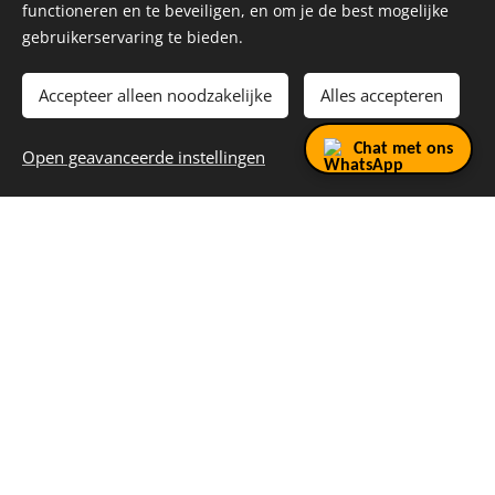
functioneren en te beveiligen, en om je de best mogelijke
gebruikerservaring te bieden.
Accepteer alleen noodzakelijke
Alles accepteren
Praktische informatie:
Chat met ons
Open geavanceerde instellingen
De waarborg + huurprijs dienen bij afhalen
voldaan te worden.
Het bedrag wordt
teruggegeven bij het inleveren van de machine,
mits deze netjes en in goede staat wordt
geretourneerd.
Gelieve de machine
na gebruik schoon te
maken
. Indien de machine bij het inleveren nog
sporen van gebruik vertoont, zal een
schoonmaakkost aangerekend worden.