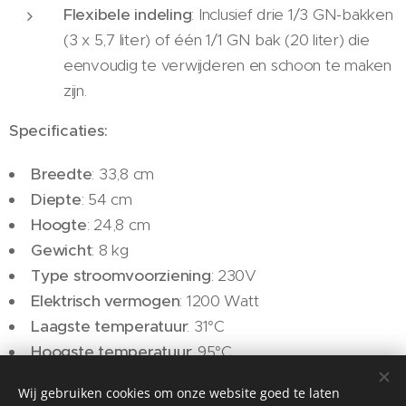
Flexibele indeling
: Inclusief drie 1/3 GN-bakken
(3 x 5,7 liter) of één 1/1 GN bak (20 liter) die
eenvoudig te verwijderen en schoon te maken
zijn.
Specificaties:
Breedte
: 33,8 cm
Diepte
: 54 cm
Hoogte
: 24,8 cm
Gewicht
: 8 kg
Type stroomvoorziening
: 230V
Elektrisch vermogen
: 1200 Watt
Laagste temperatuur
: 31°C
Hoogste temperatuur
: 95°C
Wij gebruiken cookies om onze website goed te laten