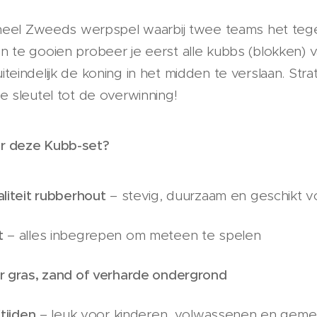
ioneel Zweeds werpspel waarbij twee teams het te
 te gooien probeer je eerst alle kubbs (blokken) 
eindelijk de koning in het midden te verslaan. Strat
e sleutel tot de overwinning!
r deze Kubb-set?
liteit rubberhout
– stevig, duurzaam en geschikt vo
t
– alles inbegrepen om meteen te spelen
r gras, zand of verharde ondergrond
ftijden
– leuk voor kinderen, volwassenen en gem