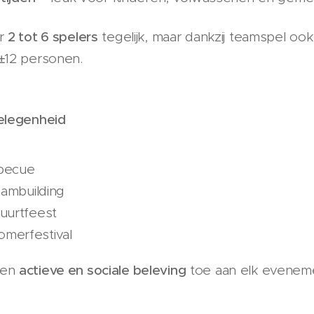
or
2 tot 6 spelers
tegelijk, maar dankzij teamspel ook
±12 personen.
gelegenheid
rbecue
eambuilding
buurtfeest
omerfestival
een
actieve en sociale beleving
toe aan elk evenem