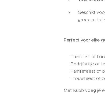
Geschikt vo
groepen tot 
Perfect voor elke 
✔️ Tuinfeest of ba
✔️ Bedrijfsuitje of t
✔️ Familiefeest of 
✔️ Trouwfeest of z
Met Kubb voeg je 