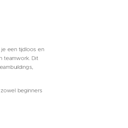
 je een tijdloos en
en teamwork. Dit
 teambuildings,
r zowel beginners