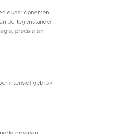
gen elkaar opnemen.
van de tegenstander
egie, precisie en
or intensief gebruik
engde groepen