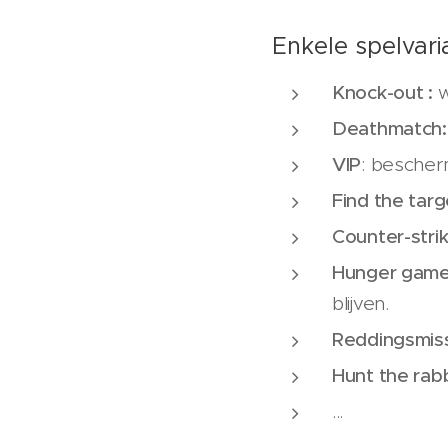
Enkele spelvari
Knock-out :
w
Deathmatch:
VIP
: bescher
Find the targ
Counter-stri
Hunger game
blijven.
Reddingsmiss
Hunt the rabb
...