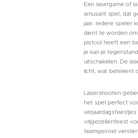
Een lasergame of l
amusant spel, dat ge
jaar. Iedere speler k
dient te worden om
pistool heeft een be
je kan je tegenstan
uitschakelen. De la
licht, wat betekent d
Lasershooten gebeur
het spel perfect v
verjaardagsfeestjes
vrijgezellenfeest vo
teamgevoel verster