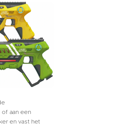
de
s of aan een
eker en vast het