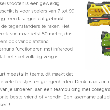
asershooten is een geweldig
schikt is voor spelers van 7 tot 99
rijgt een lasergun dat gebruikt
 de tegenstanders te raken. Het
reik van maar liefst 50 meter, dus
ders ook vanop afstand
serguns functioneren met infrarood
at het spel volledig veilig is.
t meestal in teams, dit maakt dat
oor vele feestjes en gelegenheden. Denk maar aan 
 van je kinderen, aan een teambuilding met collega'
or je beste vriend of vriendin. Een lasergame zal z
ken !